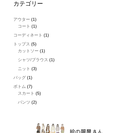
カテゴリー
1
アウター
1
product
1
コート
1
product
1
コーディネート
1
product
5
トップス
5
products
1
カットソー
1
product
1
シャツ/ブラウス
1
product
3
ニット
3
products
1
バッグ
1
product
7
ボトム
7
products
5
スカート
5
products
2
パンツ
2
products