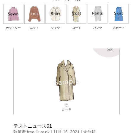
カットソー
ニット
シャツ
コート
パンツ
スカート
テストニュース01
執筆者
free.illust.nk
|
11月 16, 2021
|
未分類