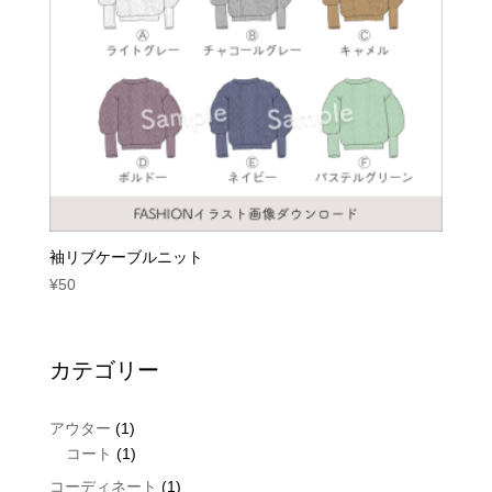
袖リブケーブルニット
¥
50
カテゴリー
1
アウター
1
product
1
コート
1
product
1
コーディネート
1