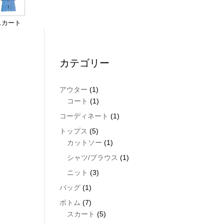
スカート
カテゴリー
1
アウター
1
product
1
コート
1
product
1
コーディネート
1
product
5
トップス
5
products
1
カットソー
1
product
1
シャツ/ブラウス
1
product
3
ニット
3
products
1
バッグ
1
product
7
ボトム
7
products
5
スカート
5