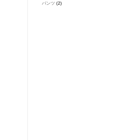
products
2
パンツ
2
products