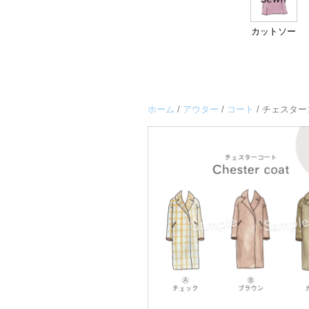
カットソー
ホーム
/
アウター
/
コート
/ チェスタ